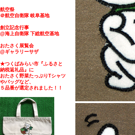
航空祭
＠航空自衛隊 岐阜基地
創立記念行事
@海上自衛隊 下総航空基地
おたさく展覧会
@ギャラリーサザ
★つくばみらい市『ふるさと
納税返礼品』に
おたさく野菜たっぷりTシャツ
やバッグなど、
５品番が
選定されました！！