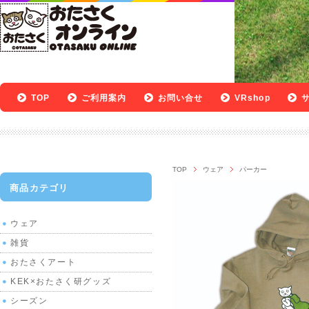
TOP
ご利用案内
お問い合せ
VRshop
TOP
ウェア
パーカー
商品カテゴリ
ウェア
雑貨
おたさくアート
KEK×おたさく研グッズ
シーズン