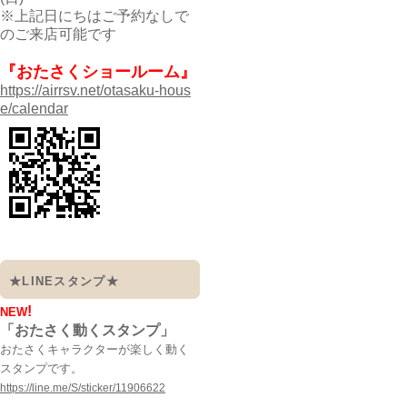
※上記日にちはご予約なしで
のご来店可能です
『おたさくショールーム』
https://airrsv.net/otasaku-hous
e/calendar
★LINEスタンプ★
!
NEW
「おたさく動くスタンプ」
おたさくキャラクターが楽しく動く
スタンプです。
https://line.me/S/sticker/11906622