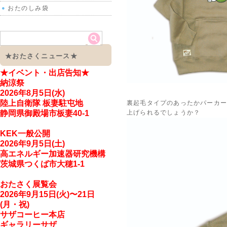
おたのしみ袋
★おたさくニュース★
★イベント・出店告知
★
納涼祭
2026年8月5日(水)
陸上自衛隊 板妻駐屯地
裏起毛タイプのあったかパーカー
上げられるでしょうか？
静岡県御殿場市板妻40-1
KEK一般公開
2026年9月5日(土)
高エネルギー加速器研究機構
茨城県つくば市大穂1-1
おたさく展覧会
2026年9月15日(火)〜21日
(月・祝)
サザコーヒー本店
ギャラリーサザ