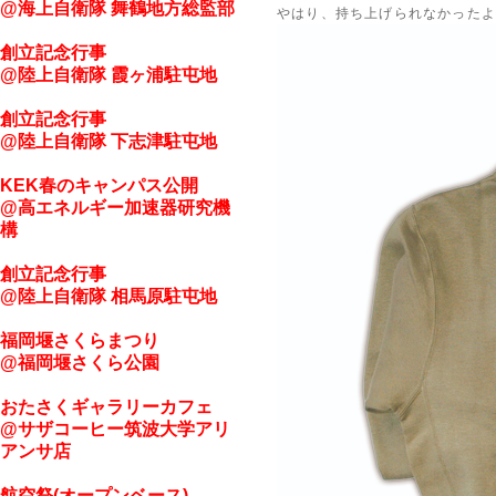
@海上自衛隊 舞鶴地方総監部
やはり、持ち上げられなかったよ
創立記念行事
@陸上自衛隊 霞ヶ浦駐屯地
創立記念行事
@陸上自衛隊 下志津駐屯地
KEK春のキャンパス公開
@高エネルギー加速器研究機
構
創立記念行事
@陸上自衛隊 相馬原駐屯地
福岡堰さくらまつり
@福岡堰さくら公園
おたさくギャラリーカフェ
@サザコーヒー筑波大学アリ
アンサ店
航空祭(オープンベース)