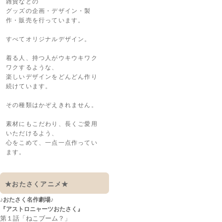
雑貨などの
グッズの企画・デザイン・製
作・販売を行っています。
すべてオリジナルデザイン。
着る人、持つ人がウキウキワク
ワクするような、
楽しいデザインをどんどん作り
続けています。
その種類はかぞえきれません。
素材にもこだわり、長くご愛用
いただけるよう、
心をこめて、一点一点作ってい
ます。
★おたさくアニメ★
♪おたさく名作劇場♪
『アストロニャーツおたさく』
第１話「ねこブーム？」