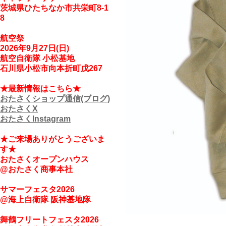
茨城県ひたちなか市共栄町8-1
8
航空祭
2026年9月27日(日)
航空自衛隊 小松基地
石川県小松市向本折町戊267
★最新情報はこちら
★
おたさくショップ通信(ブログ)
おたさくX
おたさくInstagram
★ご来場ありがとうござい
ま
す★
おたさくオープンハウス
@おたさく商事本社
サマーフェスタ2026
@海上自衛隊 阪神基地隊
舞鶴フリートフェスタ2026