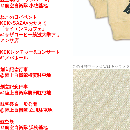
＠航空自衛隊 小牧基地
ねこの日イベント
KEK×SAZA×おたさく
「サイエンスカフェ」
@サザコーヒー筑波大学アリ
アンサ店
KEKレクチャー&コンサート
@ノバホール
この音符マークは実はキャラク
創立記念行事
@陸上自衛隊板妻駐屯地
創立記念行事
@陸上自衛隊勝田駐屯地
航空祭＆一般公開
@
陸上自衛隊 立川駐屯地
航空祭
＠航空自衛隊 浜松基地