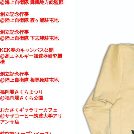
@海上自衛隊 舞鶴地方総監部
創立記念行事
@陸上自衛隊 霞ヶ浦駐屯地
創立記念行事
@陸上自衛隊 下志津駐屯地
KEK春のキャンパス公開
@高エネルギー加速器研究機
構
創立記念行事
@陸上自衛隊 相馬原駐屯地
福岡堰さくらまつり
@福岡堰さくら公園
おたさくギャラリーカフェ
@サザコーヒー筑波大学アリ
アンサ店
航空祭(オープンベース)