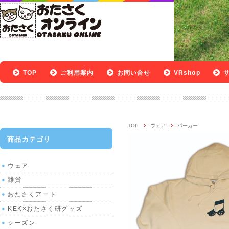
TOP
ご利用案内
お問い合せ
VRshop
TOP
ウェア
パーカー
商品カテゴリ
ウェア
雑貨
おたさくアート
KEK×おたさく研グッズ
シーズン