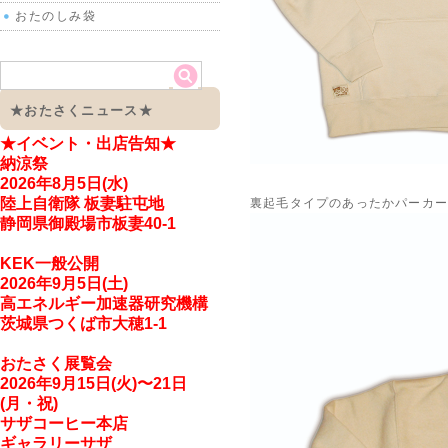
おたのしみ袋
★おたさくニュース★
★イベント・出店告知
★
納涼祭
2026年8月5日(水)
陸上自衛隊 板妻駐屯地
裏起毛タイプのあったかパーカー
静岡県御殿場市板妻40-1
KEK一般公開
2026年9月5日(土)
高エネルギー加速器研究機構
茨城県つくば市大穂1-1
おたさく展覧会
2026年9月15日(火)〜21日
(月・祝)
サザコーヒー本店
ギャラリーサザ