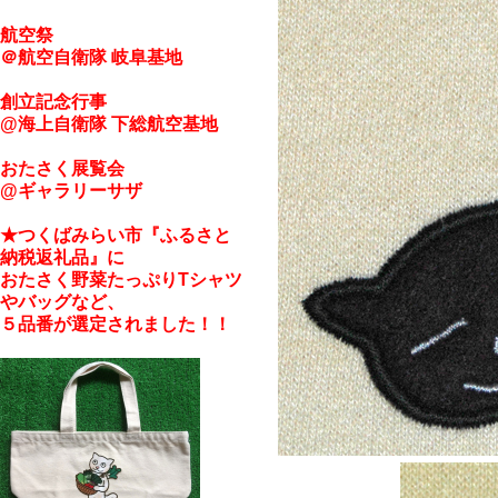
航空祭
＠航空自衛隊 岐阜基地
創立記念行事
@海上自衛隊 下総航空基地
おたさく展覧会
@ギャラリーサザ
★つくばみらい市『ふるさと
納税返礼品』に
おたさく野菜たっぷりTシャツ
やバッグなど、
５品番が
選定されました！！