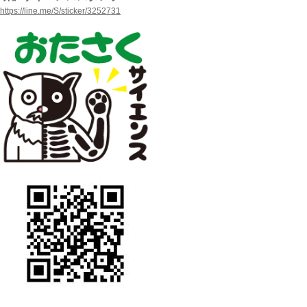
https://line.me/S/sticker/3252731