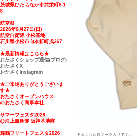
茨城県ひたちなか市共栄町8-1
8
航空祭
2026年9月27日(日)
航空自衛隊 小松基地
石川県小松市向本折町戊267
★最新情報はこちら
★
おたさくショップ通信(ブログ)
おたさくX
おたさくInstagram
★ご来場ありがとうござい
ま
す★
おたさくオープンハウス
@おたさく商事本社
サマーフェスタ2026
@海上自衛隊 阪神基地隊
舞鶴フリートフェスタ2026
後面にも音符マーク入りです。