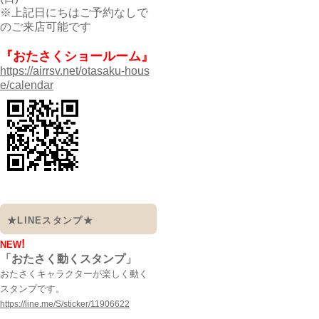
※上記日にちはご予約なしで
のご来店可能です
『おたさくショールーム』
https://airrsv.net/otasaku-hous
e/calendar
★LINEスタンプ★
!
NEW
「おたさく動くスタンプ」
おたさくキャラクターが楽しく動く
スタンプです。
https://line.me/S/sticker/11906622