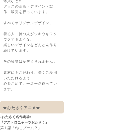
雑貨などの
グッズの企画・デザイン・製
作・販売を行っています。
すべてオリジナルデザイン。
着る人、持つ人がウキウキワク
ワクするような、
楽しいデザインをどんどん作り
続けています。
その種類はかぞえきれません。
素材にもこだわり、長くご愛用
いただけるよう、
心をこめて、一点一点作ってい
ます。
★おたさくアニメ★
♪おたさく名作劇場♪
『アストロニャーツおたさく』
第１話「ねこブーム？」